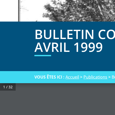
BULLETIN C
AVRIL 1999
VOUS ÊTES ICI :
Accueil
>
Publications
>
B
1 / 32