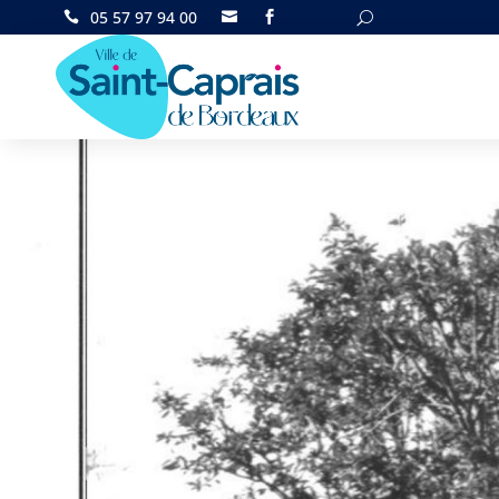
05 57 97 94 00

