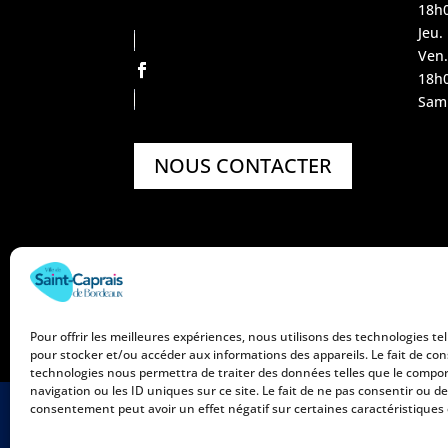
18h
Jeu.
Ven.
18h
Sam.
NOUS CONTACTER
Pour offrir les meilleures expériences, nous utilisons des technologies tel
pour stocker et/ou accéder aux informations des appareils. Le fait de con
technologies nous permettra de traiter des données telles que le comp
navigation ou les ID uniques sur ce site. Le fait de ne pas consentir ou de
consentement peut avoir un effet négatif sur certaines caractéristiques 
Mentions légales
Politique 