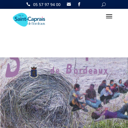
05 57 97 94 00

