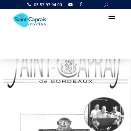
05 57 97 94 00

