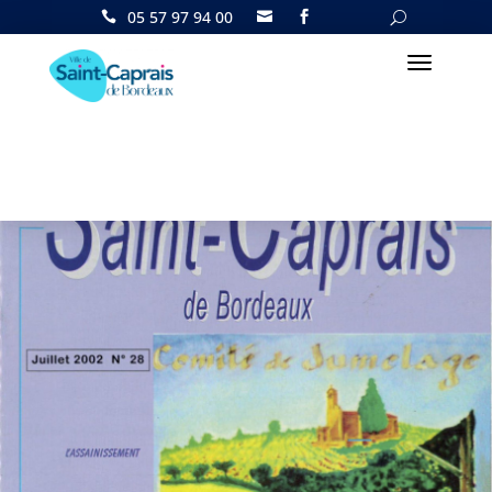
05 57 97 94 00

