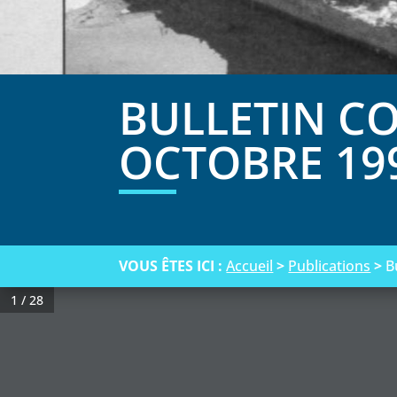
BULLETIN C
OCTOBRE 19
VOUS ÊTES ICI :
Accueil
>
Publications
>
B
1 / 28