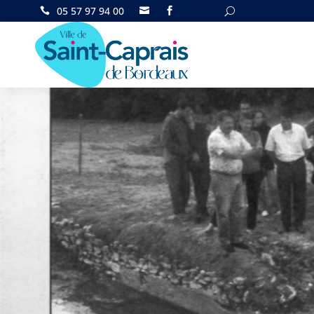
05 57 97 94 00

