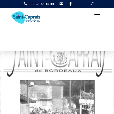
05 57 97 94 00

