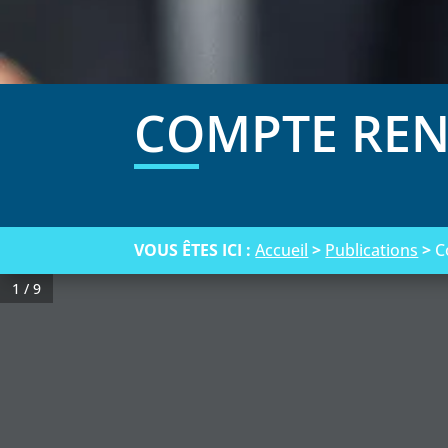
COMPTE REN
VOUS ÊTES ICI :
Accueil
>
Publications
>
C
1 / 9