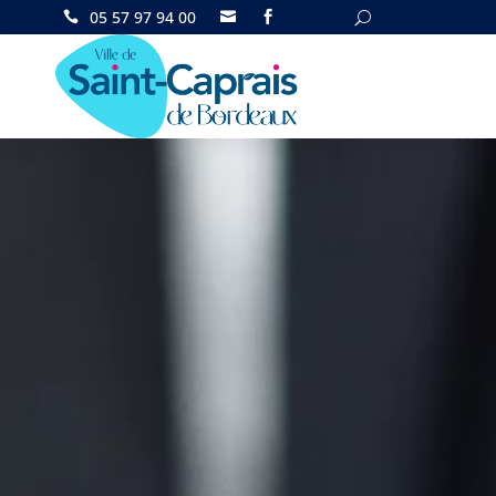
05 57 97 94 00

