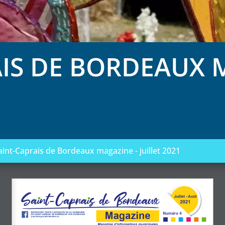
AIS DE BORDEAUX 
aint-Caprais de Bordeaux magazine - juillet 2021
Saint-Caprais de Bordeaux
Juillet - Août
2021
Magazine
RETROUVEZ TOUTE L’ACTUALITE DE LA COMMUNE
Numéro 4
DE SAINT-CAPRAIS DE BORDEAUX SUR FACEBOOK
@saintcapraisdebordeaux
Magazine d’informations municipales