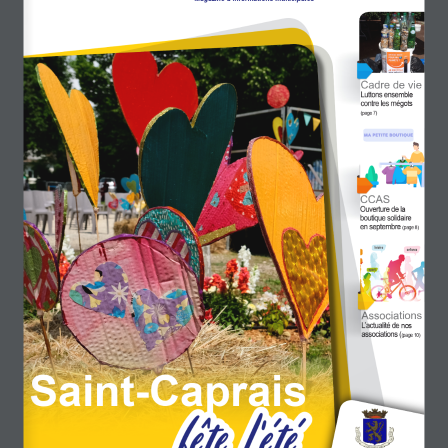
Cadre de vie
Luttonsensemble
contrelesmégots
(page7)
CCAS
Ouverturedela
boutiquesolidaire
enseptembre
(page8)
Associations
L’actualitédenos
associations(
(page10)
Saint-Caprais