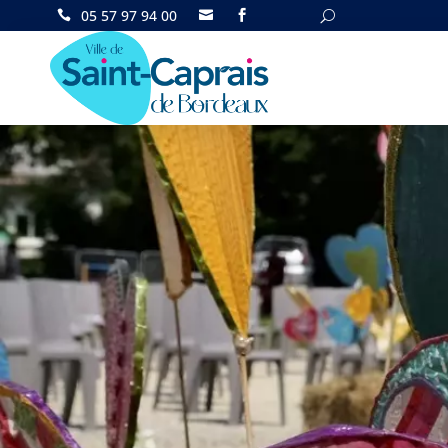
05 57 97 94 00

