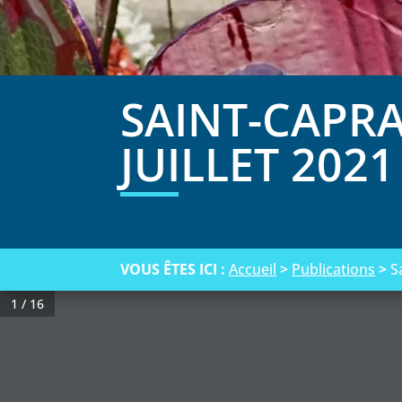
SAINT-CAPR
JUILLET 2021
VOUS ÊTES ICI :
Accueil
>
Publications
>
S
1 / 16