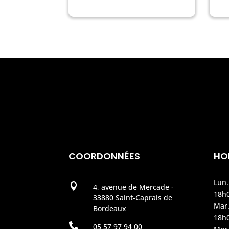
COORDONNÉES
HO
Lun.

4, avenue de Mercade -
18h
33880 Saint-Caprais de
Mar.
Bordeaux
18h

05 57 97 94 00