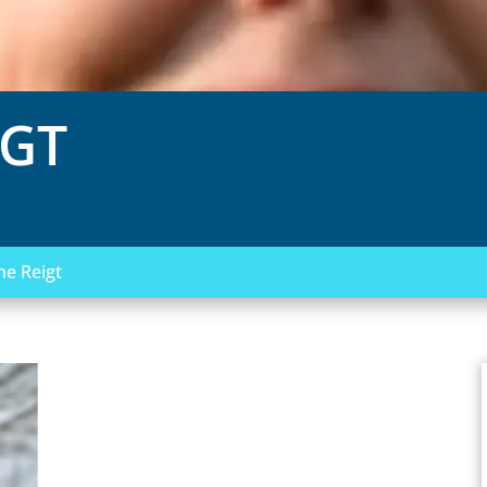
IGT
ne Reigt