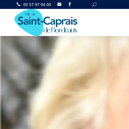
05 57 97 94 00

