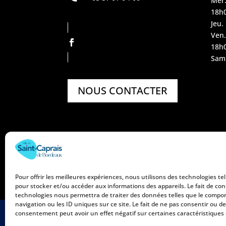
Mer.
18h
Jeu.
Ven.
18h
Sam.
NOUS CONTACTER
Pour offrir les meilleures expériences, nous utilisons des technologies tel
pour stocker et/ou accéder aux informations des appareils. Le fait de con
technologies nous permettra de traiter des données telles que le comp
navigation ou les ID uniques sur ce site. Le fait de ne pas consentir ou de
consentement peut avoir un effet négatif sur certaines caractéristiques 