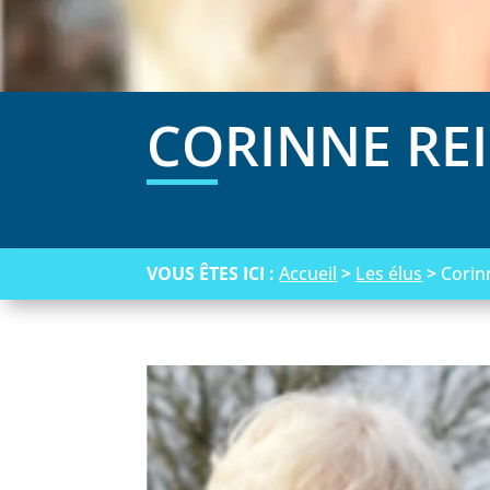
CORINNE RE
VOUS ÊTES ICI :
Accueil
>
Les élus
>
Corin