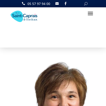
05 57 97 94 00

