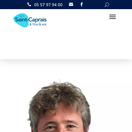
05 57 97 94 00

