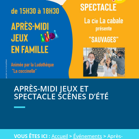
APRÈS-MIDI JEUX ET
SPECTACLE SCÈNES D’ÉTÉ
VOUS ÊTES ICI :
Accueil
>
Événements
>
Après-