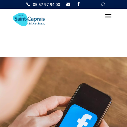
05 57 97 94 00

