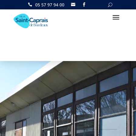
05 57 97 94 00

