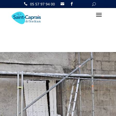
05 57 97 94 00

