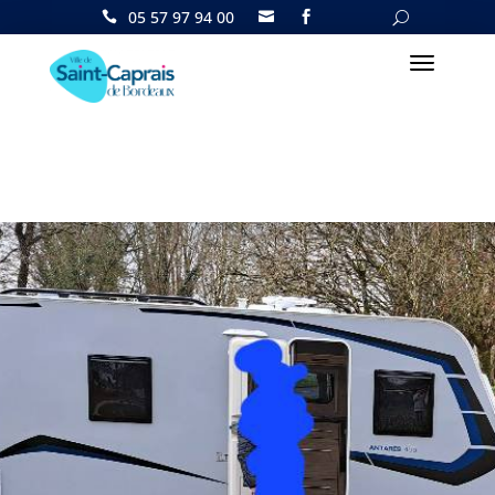
05 57 97 94 00

