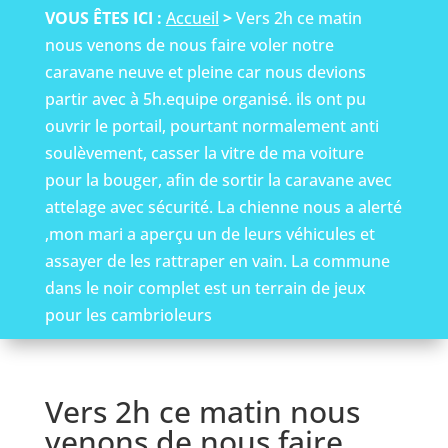
VOUS ÊTES ICI :
Accueil
>
Vers 2h ce matin
nous venons de nous faire voler notre
caravane neuve et pleine car nous devions
partir avec à 5h.equipe organisé. ils ont pu
ouvrir le portail, pourtant normalement anti
soulèvement, casser la vitre de ma voiture
pour la bouger, afin de sortir la caravane avec
attelage avec sécurité. La chienne nous a alerté
,mon mari a aperçu un de leurs véhicules et
assayer de les rattraper en vain. La commune
dans le noir complet est un terrain de jeux
pour les cambrioleurs
Vers 2h ce matin nous
venons de nous faire