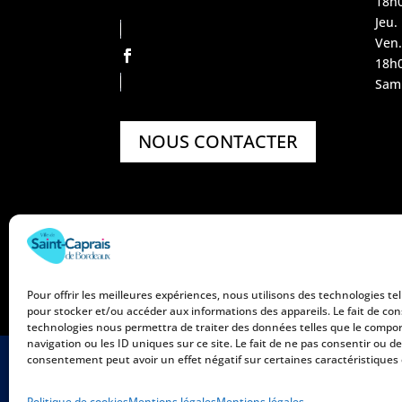
18h
Jeu.
Ven.
18h
Sam.
NOUS CONTACTER
Pour offrir les meilleures expériences, nous utilisons des technologies tel
pour stocker et/ou accéder aux informations des appareils. Le fait de con
technologies nous permettra de traiter des données telles que le comp
navigation ou les ID uniques sur ce site. Le fait de ne pas consentir ou de
consentement peut avoir un effet négatif sur certaines caractéristiques 
Mentions légales
Politique 
Politique de cookies
Mentions légales
Mentions légales