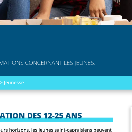
RMATIONS CONCERNANT LES JEUNES.
>
Jeunesse
NATION DES 12-25 ANS
eurs horizons, les jeunes saint-capraisiens peuvent