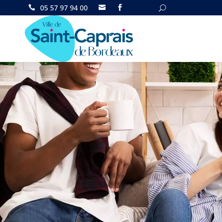
05 57 97 94 00

