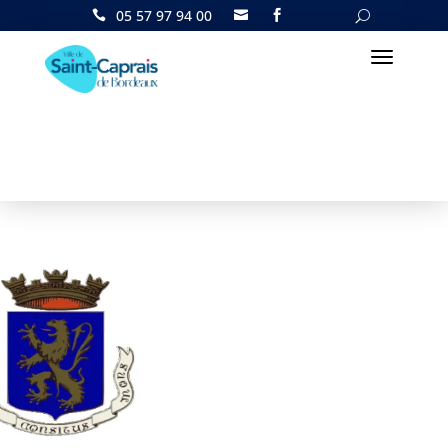
05 57 97 94 00

