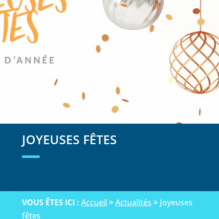
JOYEUSES FÊTES
VOUS ÊTES ICI :
Accueil
>
Actualités
>
Joyeuses
fêtes