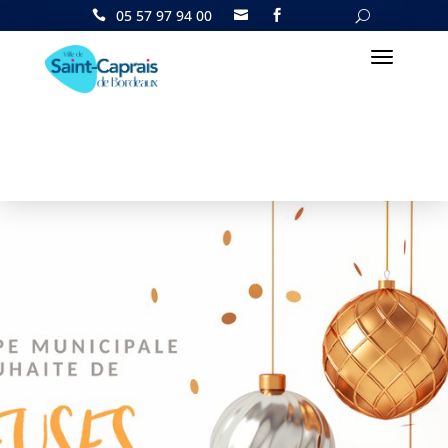
05 57 97 94 00

