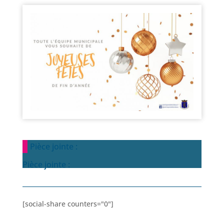
Pièce jointe :
Pièce jointe :
[social-share counters="0"]