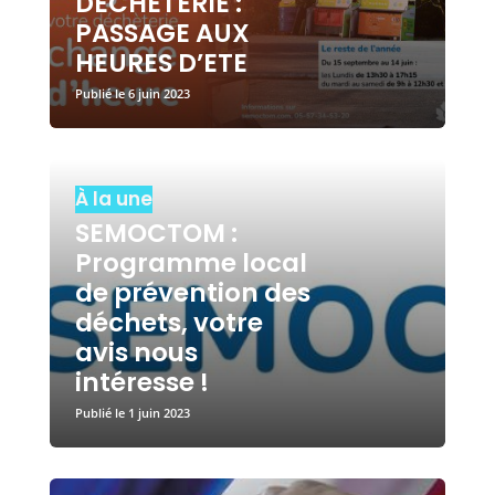
DECHETERIE :
PASSAGE AUX
HEURES D’ETE
6 juin 2023
À la une
SEMOCTOM :
Programme local
de prévention des
déchets, votre
avis nous
intéresse !
1 juin 2023