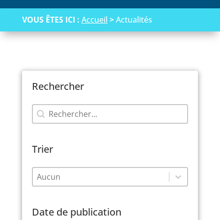
VOUS ÊTES ICI :
Accueil
>
Actualités
Rechercher
Rechercher
Rechercher
Trier
Trier
Trier
Trier
Date de publication