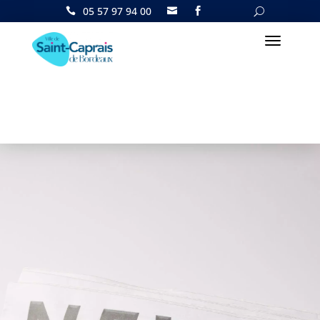
05 57 97 94 00

