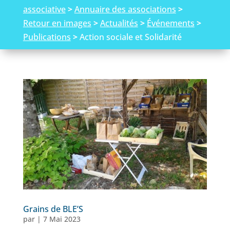
associative
>
Annuaire des associations
>
Retour en images
>
Actualités
>
Événements
>
Publications
>
Action sociale et Solidarité
Grains de BLE’S
par
|
7 Mai 2023