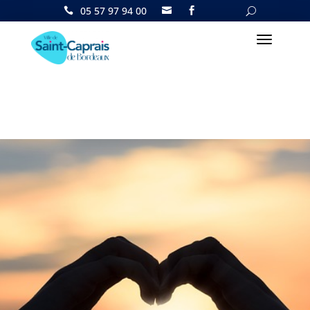
05 57 97 94 00

